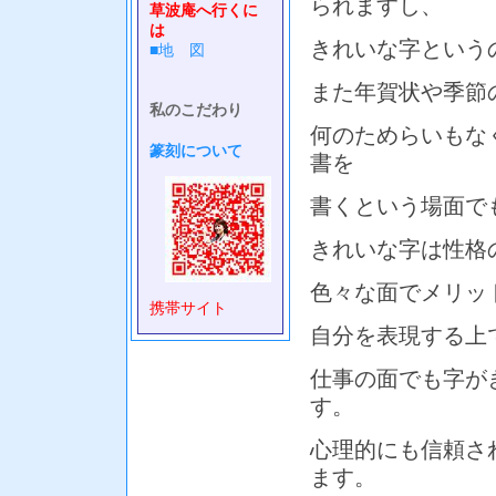
られますし、
草波庵へ行くに
は
きれいな字という
■地 図
また年賀状や季節
私のこだわり
何のためらいもな
篆刻について
書を
書くという場面で
きれいな字は性格
色々な面でメリッ
携帯サイト
自分を表現する上
仕事の面でも字が
す。
心理的にも信頼さ
ます。