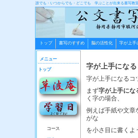
誰でも・いつからでも・どこでも 学ぶことが出来る書写教
トップ
書写のすすめ
脳の活性化
字が上手
メニュー
字が上手になる
トップ
字が上手になるコ
まず
字が上手にな
く字の場合、
例えば手紙や文章
がな
コース
を小さ目に書くよ